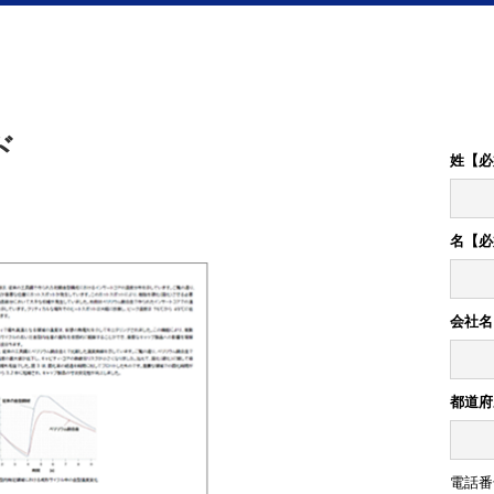
ド
姓【必
名【必
会社名
都道府
電話番