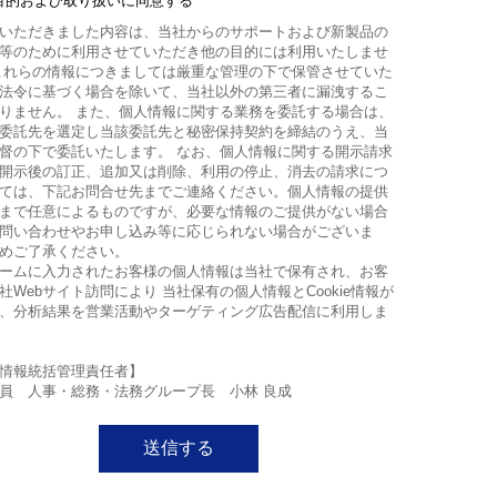
目的および取り扱いに同意する
いただきました内容は、当社からのサポートおよび新製品の
等のために利用させていただき他の目的には利用いたしませ
これらの情報につきましては厳重な管理の下で保管させていた
法令に基づく場合を除いて、当社以外の第三者に漏洩するこ
りません。 また、個人情報に関する業務を委託する場合は、
委託先を選定し当該委託先と秘密保持契約を締結のうえ、当
督の下で委託いたします。 なお、個人情報に関する開示請求
開示後の訂正、追加又は削除、利用の停止、消去の請求につ
ては、下記お問合せ先までご連絡ください。個人情報の提供
まで任意によるものですが、必要な情報のご提供がない場合
問い合わせやお申し込み等に応じられない場合がございま
めご了承ください。
ームに入力されたお客様の個人情報は当社で保有され、お客
社Webサイト訪問により 当社保有の個人情報とCookie情報が
、分析結果を営業活動やターゲティング広告配信に利用しま
情報統括管理責任者】
員 人事・総務・法務グループ長 小林 良成