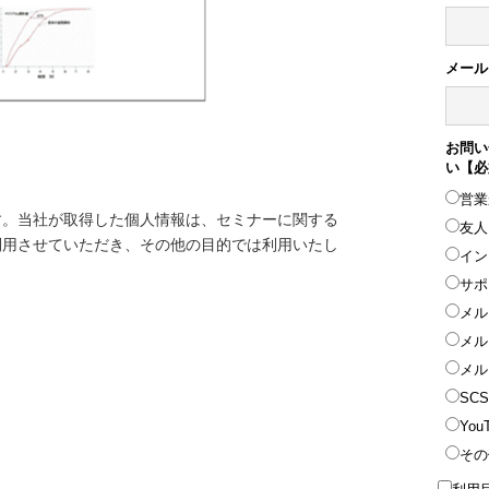
メール
お問い
い【必
営業
す。当社が取得した個人情報は、セミナーに関する
友人
利用させていただき、その他の目的では利用いたし
イン
サポ
メル
メル
メル
SC
You
その