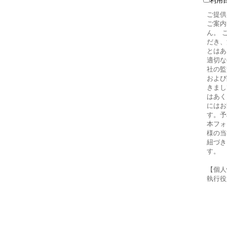
利用
ご提供
ご案内
ん。 
だき、
とはあ
適切な
社の監
および
きまし
はあく
にはお
す。予
本フォ
様の当
紐づき
す。
【個人
執行役